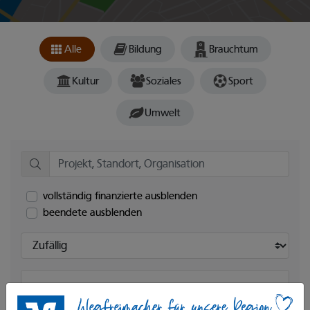
Alle
Bildung
Brauchtum
Kultur
Soziales
Sport
Umwelt
vollständig finanzierte ausblenden
beendete ausblenden
Sortieren nach: