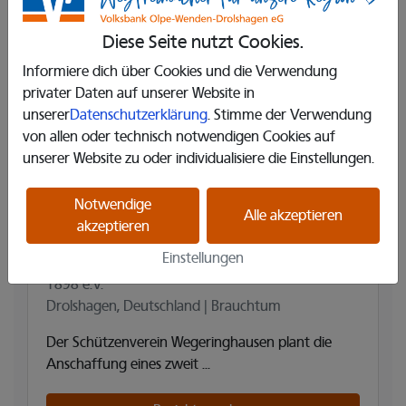
Diese Seite nutzt Cookies.
Informiere dich über Cookies und die Verwendung
privater Daten auf unserer Website in
unserer
Datenschutzerklärung
. Stimme der Verwendung
von allen oder technisch notwendigen Cookies auf
unserer Website zu oder individualisiere die Einstellungen.
Anschaffung eines zweiten
Notwendige
Lichtpunktgewehrs zum Ausbau der
Alle akzeptieren
akzeptieren
Jugendarbeit
Einstellungen
St.-Hubertus Schützenverein Wegeringhausen
1898 e.V.
Drolshagen, Deutschland | Brauchtum
Der Schützenverein Wegeringhausen plant die
Anschaffung eines zweit ...