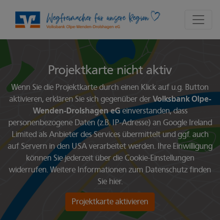
Seite
Klicken Sie, um die Navigation zu überspringen und zum Hauptte
Projekte entdecken
Projekte entdecken
Diese Karte zeigt die Standorte der Projekte an. Verwenden Si
Karte überspringen und zum Abschnitt der Projektkacheln ge
Projektkarte nicht aktiv
Wenn Sie die Projektkarte durch einen Klick auf u.g. Button
aktivieren, erklären Sie sich gegenüber der
Volksbank Olpe-
Wenden-Drolshagen eG
einverstanden, dass
personenbezogene Daten (z.B. IP-Adresse) an Google Ireland
Limited als Anbieter des Services übermittelt und ggf. auch
auf Servern in den USA verarbeitet werden. Ihre Einwilligung
können Sie jederzeit über die
Cookie-Einstellungen
widerrufen. Weitere Informationen zum Datenschutz finden
Sie
hier
.
Projektkarte aktivieren