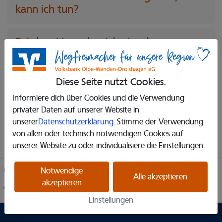
kann ich tun?
Bei dem Versuch mich einzuloggen
erhalte ich die Meldung „Dieser Account
ist inaktiv.“. Was bedeutet das?
Diese Seite nutzt Cookies.
Informiere dich über Cookies und die Verwendung
Wie gehen wir vor, wenn der
privater Daten auf unserer Website in
Ansprechpartner unserer
unserer
Datenschutzerklärung
. Stimme der Verwendung
Organisation/unseres Vereins sich
von allen oder technisch notwendigen Cookies auf
geändert hat?
unserer Website zu oder individualisiere die Einstellungen.
Notwendige
Partner
Impressum
Datenschutzerklärung
Alle akzeptieren
akzeptieren
Cookie-Einstellungen
Einstellungen