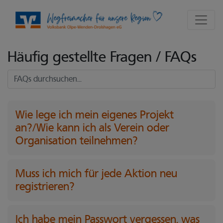
Seite
Klicken Sie, um die Navigation zu überspringen und zum Hauptte
FAQ - Häufig gestellte Fragen
Häufig gestellte Fragen / FAQs
Fragen und Antworten durchsuchen
Wie lege ich mein eigenes Projekt
an?/Wie kann ich als Verein oder
Organisation teilnehmen?
Muss ich mich für jede Aktion neu
registrieren?
Ich habe mein Passwort vergessen, was